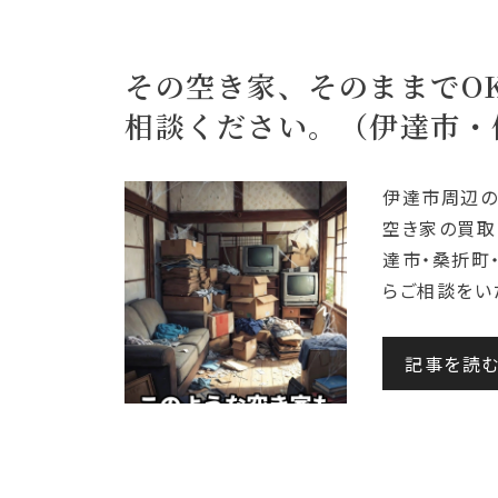
その空き家、そのままでOK
相談ください。（伊達市・
伊達市周辺の
空き家の買取
達市・桑折町
らご相談をい
記事を読