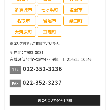
多賀城市
七ヶ浜町
塩竈市
名取市
岩沼市
柴田町
大河原町
亘理町
※ エリア外でもご相談下さいませ。
所在地：〒983-0031
宮城県仙台市宮城野区小鶴1丁目21番15-105号
022-352-3236
TEL
022-352-3237
FAX
このエリアの物件情報