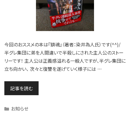
今回のおススメの本は『鎮魂』（著者：染井為人氏）です(^^)/
半グレ集団に弟を人間違いで半殺しにされた主人公のストー
リーです！ 主人公は正義感溢れる一般人ですが、半グレ集団に
立ち向かい、 次々と復讐を遂げていく様子には …
記事を読む
Categories
お知らせ