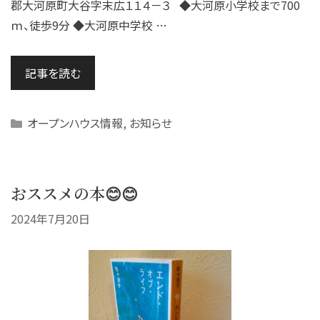
郡大河原町大谷字末広１１４－３ ◆大河原小学校まで700
ｍ、徒歩9分 ◆大河原中学校 …
記事を読む
Categories
オープンハウス情報
,
お知らせ
おススメの本😊😊
2024年7月20日