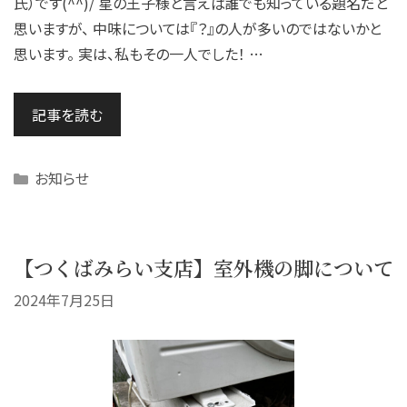
氏）です(^^)/ 星の王子様と言えば誰でも知っている題名だと
思いますが、 中味については『？』の人が多いのではないかと
思います。 実は、私もその一人でした！ …
記事を読む
Categories
お知らせ
【つくばみらい支店】室外機の脚について
2024年7月25日