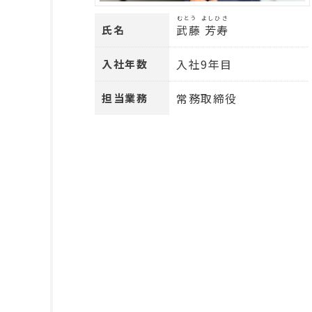
むとう よしひさ
武藤 芳寿
氏名
入社9年目
入社年数
常務取締役
担当業務