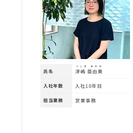
つしま あゆみ
津嶋 亜由美
氏名
入社10年目
入社年数
営業事務
担当業務