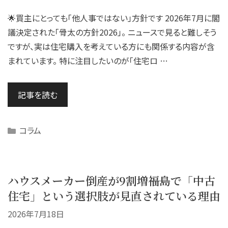
🌟買主にとっても「他人事ではない」方針です 2026年7月に閣
議決定された「骨太の方針2026」。 ニュースで見ると難しそう
ですが、実は住宅購入を考えている方にも関係する内容が含
まれています。 特に注目したいのが「住宅ロ …
記事を読む
Categories
コラム
ハウスメーカー倒産が9割増――福島で「中古
住宅」という選択肢が見直されている理由
2026年7月18日