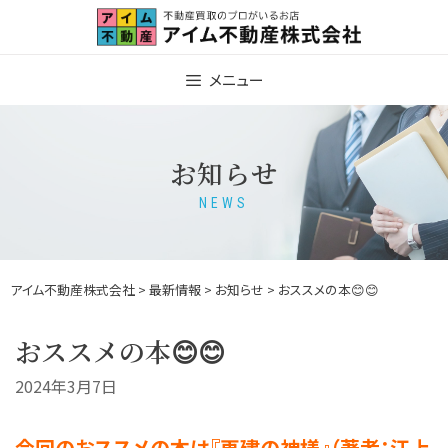
Skip
to
content
メニュー
お知らせ
NEWS
アイム不動産株式会社
>
最新情報
>
お知らせ
> おススメの本😊😊
おススメの本😊😊
2024年3月7日
今回のおススメの本は『再建の神様』（著者：江上