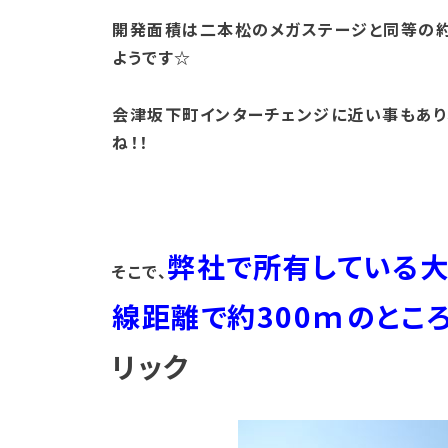
開発面積は二本松のメガステージと同等の約
ようです☆
会津坂下町インターチェンジに近い事もあり
ね！！
弊社で所有している
そこで、
線距離で約300ｍのとこ
リック