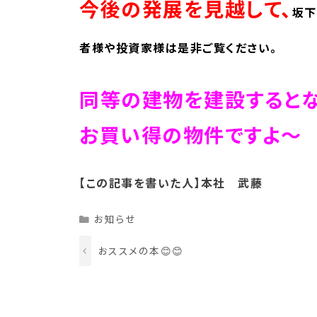
今後の発展を見越して、
坂下
者様や投資家様は是非ご覧ください。
同等の建物を建設すると
お買い得の物件ですよ～
【この記事を書いた人】本社 武藤
Categories
お知らせ
おススメの本😊😊