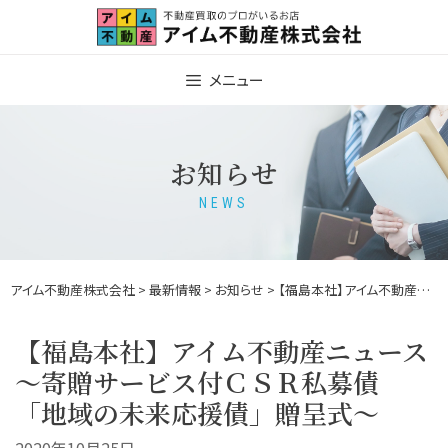
Skip
to
content
メニュー
お知らせ
NEWS
アイム不動産株式会社
>
最新情報
>
お知らせ
> 【福島本社】アイム不動産ニュース～寄贈サービス付ＣＳＲ私募債 「地域の未来応援債」贈呈式～
【福島本社】アイム不動産ニュース
～寄贈サービス付ＣＳＲ私募債
「地域の未来応援債」贈呈式～
2020年10月25日