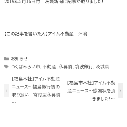
​​2019年5月16日付 茨城新聞に記事が載りました！
【この記事を書いた人】アイム不動産 津嶋
Categories
お知らせ
Tags
つくばみらい市
,
不動産
,
私募債
,
筑波銀行
,
茨城県
【福島本社】アイム不動産
【福島市本社】アイム不動
ニュース～福島銀行初の
産ニュース～感謝状を頂
取り扱い 寄付型私募債
きました！～
～