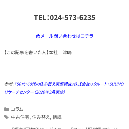
TEL：024-573-6235
📩メール問い合わせはコチラ
【この記事を書いた人】本社 津嶋
参考：
『50代・60代の住み替え実態調査』株式会社リクルート・SUUMO
リサーチセンター（2026年3月実施）
Categories
コラム
Tags
中古住宅
,
住み替え
,
相続