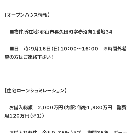
【
オープンハウス情報】
■物件所在地：郡山市喜久田町字赤沼向１番地３４
■日 時：９月１６日（日）１０：００～１６：００ ※時間外希
望の方はご連絡下さい！
【住宅ローンシュミレーション】
お借入総額 ２,０００万円（内訳：価格１,８８０万円 諸費
用１２０万円（※１））
お借入
れ条件 金利０．７５％（※２） 期間３５年 ボーナ