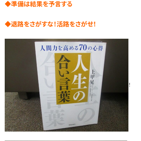
◆準備は結果を予言する
◆退路をさがすな！活路をさがせ！
！