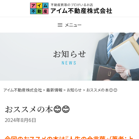
Skip
to
content
メニュー
お知らせ
NEWS
アイム不動産株式会社
>
最新情報
>
お知らせ
> おススメの本😊😊
おススメの本😊😊
2024年8月6日
今回のおススメの本は『人生の合言葉』（著者：上