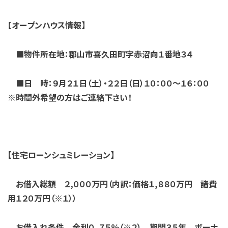
【
オープンハウス情報】
■物件所在地：郡山市喜久田町字赤沼向１番地３４
■日 時：９月２１日（土）・２２日（日）１０：００～１６：００
※時間外希望の方はご連絡下さい！
【住宅ローンシュミレーション】
お借入総額 ２,０００万円（内訳：価格１,８８０万円 諸費
用１２０万円（※１））
お借入
れ条件 金利０．７５％（※２） 期間３５年 ボーナ