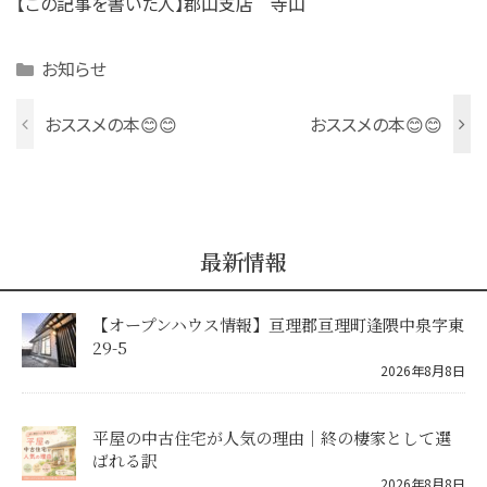
【この記事を書いた人】郡山支店 寺山
Categories
お知らせ
おススメの本😊😊
おススメの本😊😊
最新情報
【オープンハウス情報】亘理郡亘理町逢隈中泉字東
29-5
2026年8月8日
平屋の中古住宅が人気の理由｜終の棲家として選
ばれる訳
2026年8月8日