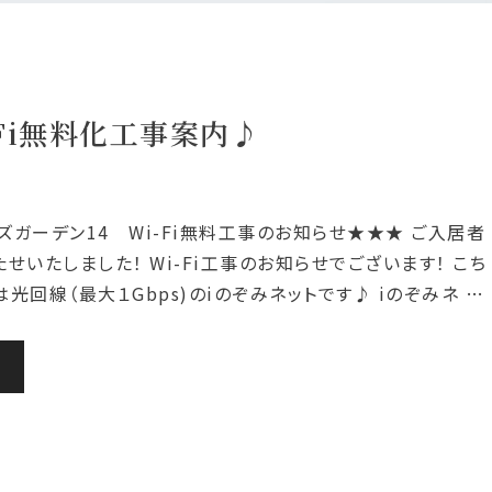
Fi無料化工事案内♪
ズガーデン14 Wi-Fi無料工事のお知らせ★★★ ご入居者
せいたしました！ Wi-Fi工事のお知らせでございます！ こち
光回線（最大１Gbps)のiのぞみネットです♪ iのぞみネ …
む
s