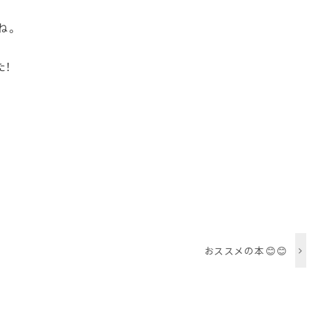
ね。
た！
おススメの本😊😊