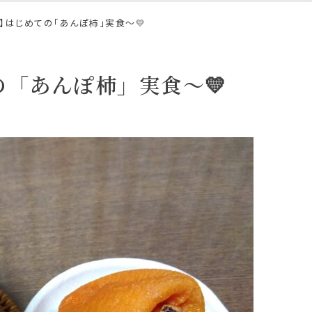
店】はじめての「あんぽ柿」実食～💛
「あんぽ柿」実食～💛