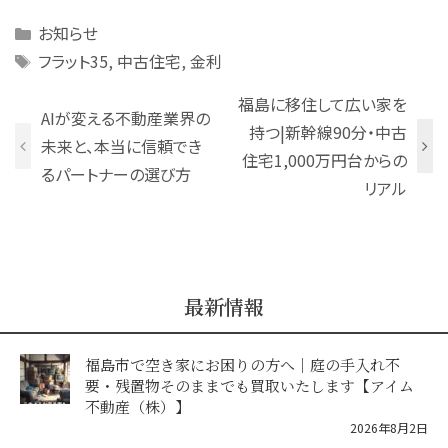
Categories
お知らせ
Tags
フラット35
,
中古住宅
,
金利
福島に移住して広い家を
AIが変える不動産業界の
持つ|新幹線90分・中古
未来と、本当に信頼でき
住宅1,000万円台からの
るパートナーの選び方
リアル
最新情報
福島市で空き家にお困りの方へ｜庭の手入れ不
要・残置物そのままでも買取いたします【アイム
不動産（株）】
2026年8月2日